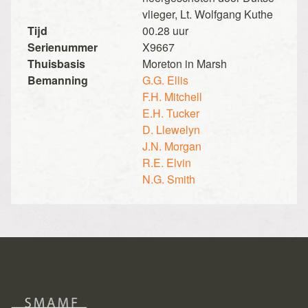
vlieger, Lt. Wolfgang Kuthe
Tijd
00.28 uur
Serienummer
X9667
Thuisbasis
Moreton in Marsh
Bemanning
G.G. Ellis
F.H. Mitchell
E.H. Tucker
D. Llewelyn
J.N. Morgan
R.E. Elvin
N.G. Smith