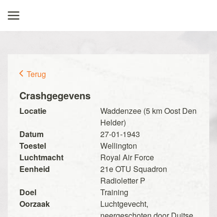
Terug
Crashgegevens
Locatie
Waddenzee (5 km Oost Den
Helder)
Datum
27-01-1943
Toestel
Wellington
Luchtmacht
Royal Air Force
Eenheid
21e OTU Squadron
Radioletter P
Doel
Training
Oorzaak
Luchtgevecht,
neergeschoten door Duitse