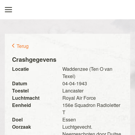
Terug
Crashgegevens
Locatie
Waddenzee (Ten O van
Texel)
Datum
04-04-1943
Toestel
Lancaster
Luchtmacht
Royal Air Force
Eenheid
156e Squadron Radioletter
T
Doel
Essen
Oorzaak
Luchtgevecht.
Neergeschoten door Duitse