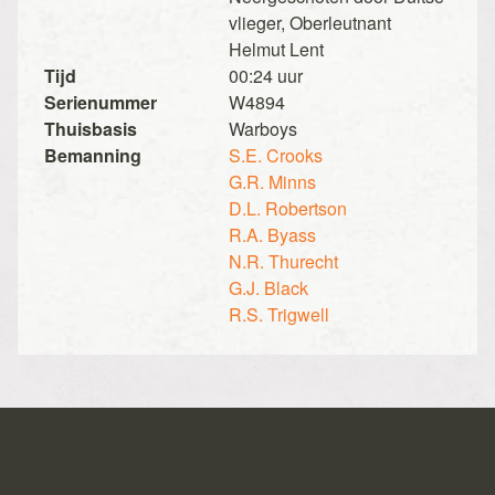
vlieger, Oberleutnant
Helmut Lent
Tijd
00:24 uur
Serienummer
W4894
Thuisbasis
Warboys
Bemanning
S.E. Crooks
G.R. Minns
D.L. Robertson
R.A. Byass
N.R. Thurecht
G.J. Black
R.S. Trigwell