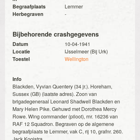
Begraafplaats
Lemmer
Herbegraven
-
Bijbehorende crashgegevens
Datum
10-04-1941
Locatie
IJsselmeer (Bij Urk)
Toestel
Wellington
Info
Blackden, Vyvian Quentery (34 jr.). Horeham,
Sussex (GB) (laatste adres). Zoon van
brigadegeneraal Leonard Shadwell Blackden en
Mary Helen Pike. Gehuwd met Dorothea Mercy
Rowe. Wing commander (piloot), rnr. 16236 van
RAF 12 Squadron. Begraven op de algemene
begraafplaats te Lemmer, vak C, rij 10, grafnr. 260.
Jack Kooistra.