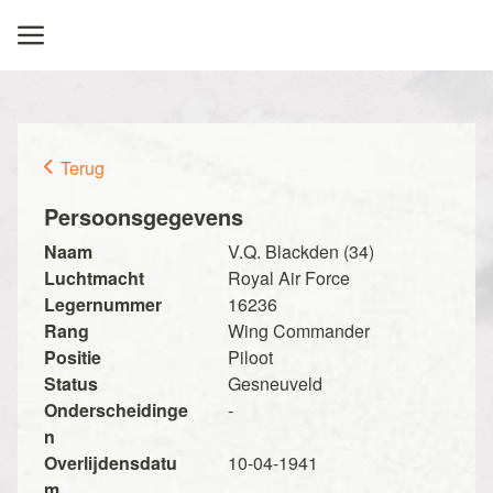
Terug
Persoonsgegevens
Naam
V.Q. Blackden (34)
Luchtmacht
Royal Air Force
Legernummer
16236
Rang
Wing Commander
Positie
Piloot
Status
Gesneuveld
Onderscheidinge
-
n
Overlijdensdatu
10-04-1941
m