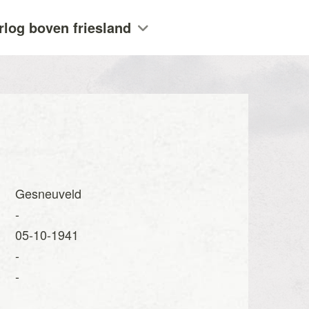
rlog boven friesland
Gesneuveld
-
05-10-1941
-
-