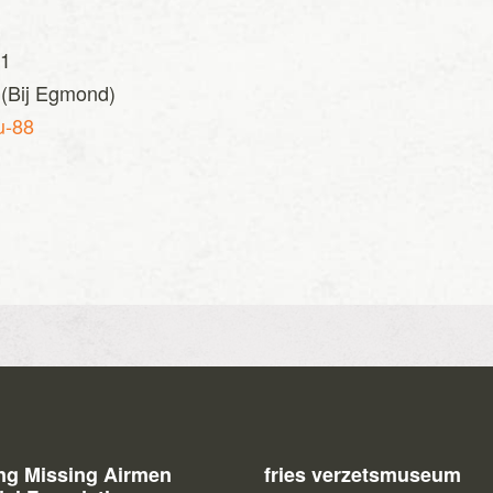
41
(Bij Egmond)
u-88
ing Missing Airmen
fries verzetsmuseum