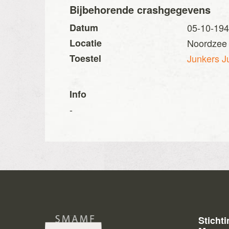
Bijbehorende crashgegevens
Datum
05-10-19
Locatie
Noordzee 
Toestel
Junkers J
Info
-
Sticht