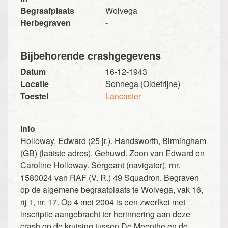
Begraafplaats
Wolvega
Herbegraven
-
Bijbehorende crashgegevens
Datum
16-12-1943
Locatie
Sonnega (Oldetrijne)
Toestel
Lancaster
Info
Holloway, Edward (25 jr.). Handsworth, Birmingham
(GB) (laatste adres). Gehuwd. Zoon van Edward en
Caroline Holloway. Sergeant (navigator), rnr.
1580024 van RAF (V. R.) 49 Squadron. Begraven
op de algemene begraafplaats te Wolvega, vak 16,
rij 1, nr. 17. Op 4 mei 2004 is een zwerfkei met
inscriptie aangebracht ter herinnering aan deze
crash op de kruising tussen De Meenthe en de