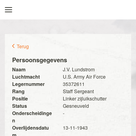
Terug
Persoonsgegevens
Naam
J.V. Lundstrom
Luchtmacht
U.S. Army Air Force
Legernummer
35372611
Rang
Staff Sergeant
Positie
Linker zijluikschutter
Status
Gesneuveld
Onderscheidinge
-
n
Overlijdensdatu
13-11-1943
m