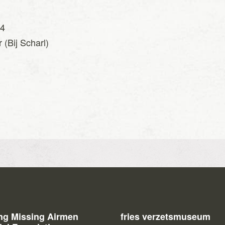
44
 (Bij Scharl)
ing Missing Airmen
fries verzetsmuseum