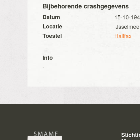
Bijbehorende crashgegevens
Datum
15-10-19
Locatie
IJsselmeer
Toestel
Halifax
Info
-
Sticht