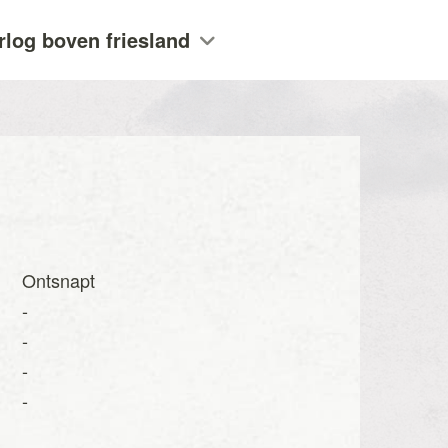
rlog boven friesland
Ontsnapt
-
-
-
-