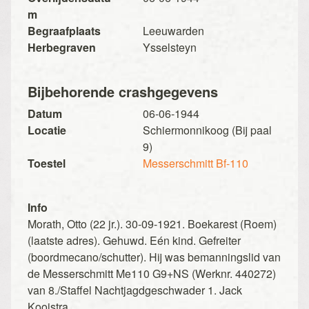
m
Begraafplaats
Leeuwarden
Herbegraven
Ysselsteyn
Bijbehorende crashgegevens
Datum
06-06-1944
Locatie
Schiermonnikoog (Bij paal
9)
Toestel
Messerschmitt Bf-110
Info
Morath, Otto (22 jr.). 30-09-1921. Boekarest (Roem)
(laatste adres). Gehuwd. Eén kind. Gefreiter
(boordmecano/schutter). Hij was bemanningslid van
de Messerschmitt Me110 G9+NS (Werknr. 440272)
van 8./Staffel Nachtjagdgeschwader 1. Jack
Kooistra.