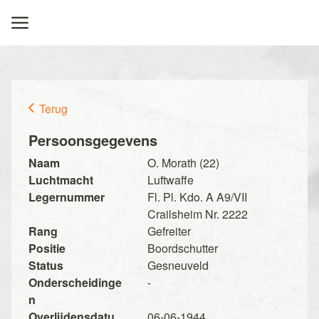
Terug
Persoonsgegevens
Naam
O. Morath (22)
Luchtmacht
Luftwaffe
Legernummer
Fl. Pl. Kdo. A A9/VII
Crailsheim Nr. 2222
Rang
Gefreiter
Positie
Boordschutter
Status
Gesneuveld
Onderscheidinge
-
n
Overlijdensdatu
06-06-1944