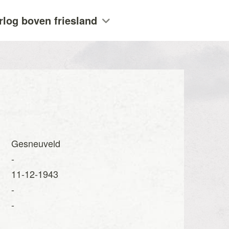
rlog boven friesland
Gesneuveld
-
11-12-1943
-
-