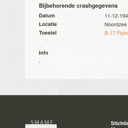
Bijbehorende crashgegevens
Datum
11-12-19
Locatie
Noordzee 
Toestel
B-17 Flyin
Info
-
Sticht