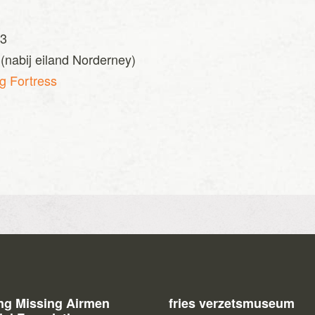
43
(nabij eiland Norderney)
g Fortress
ing Missing Airmen
fries verzetsmuseum