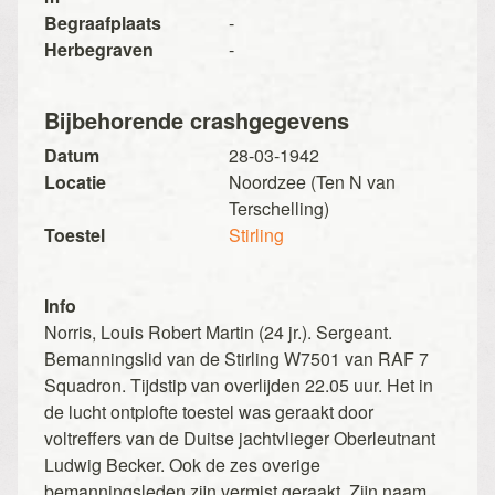
Begraafplaats
-
Herbegraven
-
Bijbehorende crashgegevens
Datum
28-03-1942
Locatie
Noordzee (Ten N van
Terschelling)
Toestel
Stirling
Info
Norris, Louis Robert Martin (24 jr.). Sergeant.
Bemanningslid van de Stirling W7501 van RAF 7
Squadron. Tijdstip van overlijden 22.05 uur. Het in
de lucht ontplofte toestel was geraakt door
voltreffers van de Duitse jachtvlieger Oberleutnant
Ludwig Becker. Ook de zes overige
bemanningsleden zijn vermist geraakt. Zijn naam