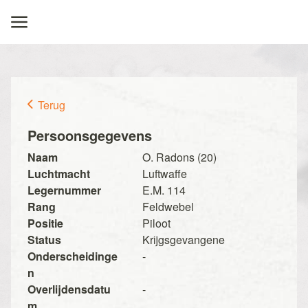
Terug
Persoonsgegevens
Naam
O. Radons (20)
Luchtmacht
Luftwaffe
Legernummer
E.M. 114
Rang
Feldwebel
Positie
Piloot
Status
Krijgsgevangene
Onderscheidinge
-
n
Overlijdensdatu
-
m