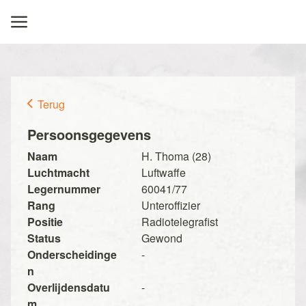
Terug
Persoonsgegevens
Naam
H. Thoma (28)
Luchtmacht
Luftwaffe
Legernummer
60041/77
Rang
Unteroffizier
Positie
Radiotelegrafist
Status
Gewond
Onderscheidinge
-
n
Overlijdensdatu
-
m