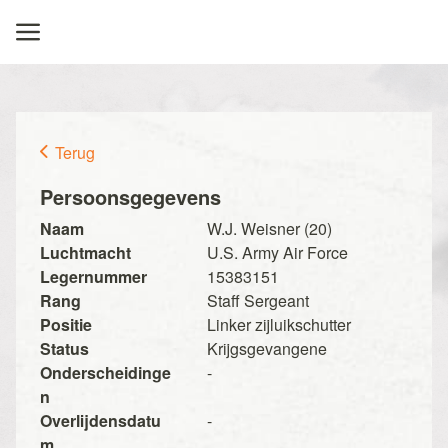
Terug
Persoonsgegevens
Naam
W.J. Weisner (20)
Luchtmacht
U.S. Army Air Force
Legernummer
15383151
Rang
Staff Sergeant
Positie
Linker zijluikschutter
Status
Krijgsgevangene
Onderscheidinge
-
n
Overlijdensdatu
-
m