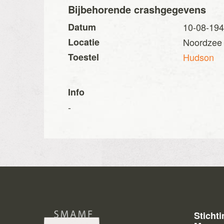
Bijbehorende crashgegevens
Datum
10-08-19
Locatie
Noordzee (
Toestel
Hudson
Info
-
Sticht