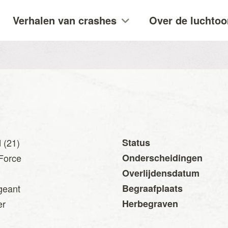
Verhalen van crashes
Over de luchtoo
 (21)
Status
 Force
Onderscheidingen
Overlijdensdatum
geant
Begraafplaats
er
Herbegraven