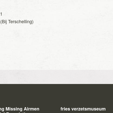
41
Bij Terschelling)
ing Missing Airmen
fries verzetsmuseum