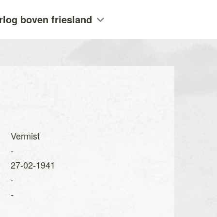
rlog boven friesland
Vermist
-
27-02-1941
-
-