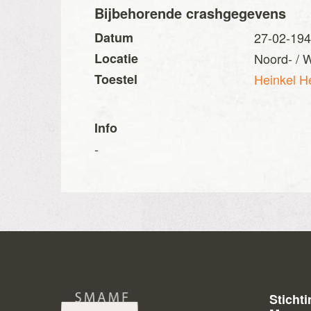
Bijbehorende crashgegevens
Datum
27-02-19
Locatie
Noord- /
Toestel
Heinkel H
Info
-
Sticht