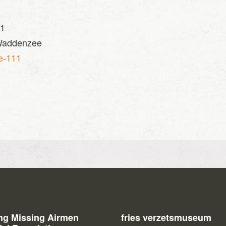
41
 Waddenzee
e-111
ing Missing Airmen
fries verzetsmuseum