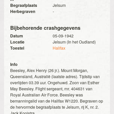
Begraafplaats
Jelsum
Herbegraven
-
Bijbehorende crashgegevens
Datum
05-09-1942
Locatie
Jelsum (In het Oudland)
Toestel
Halifax
Info
Beesley, Alex Henry (26 jr.). Mount Morgan,
Queensland, Australië (laatste adres). Tijdstip van
overlijden 03.39 uur. Ongehuwd. Zoon van Esther
May Beesley. Flight sergeant, rnr. 404631 van
Royal Australian Air Force. Beesley was
bemanningslid van de Halifax W1220. Begraven op
de hervormde begraafplaats te Jelsum, rij K, nr. 2.
Jack Kooistra.