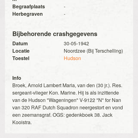
Begraafplaats
-
Herbegraven
-
Bijbehorende crashgegevens
Datum
30-05-1942
Locatie
Noordzee (Bij Terschelling)
Toestel
Hudson
Info
Broek, Arnold Lambert Maria, van den (30 jr.). Res.
sergeant-vlieger Kon. Marine. Hij is als inzittende
van de Hudson "Wageningen" V-9122 "N" for Nan
van 320 RAF Dutch Squadron neergestort en vond
een zeemansgraf. OGS: gedenkboek 38. Jack
Kooistra.