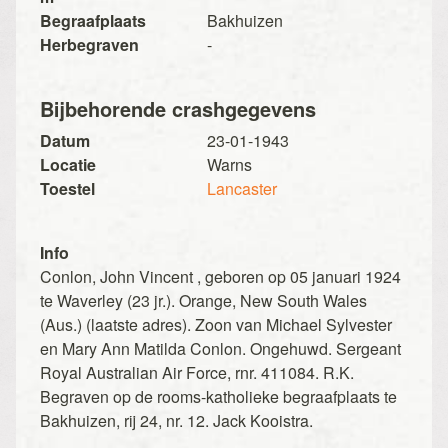
Begraafplaats
Bakhuizen
Herbegraven
-
Bijbehorende crashgegevens
Datum
23-01-1943
Locatie
Warns
Toestel
Lancaster
Info
Conlon, John Vincent , geboren op 05 januari 1924
te Waverley (23 jr.). Orange, New South Wales
(Aus.) (laatste adres). Zoon van Michael Sylvester
en Mary Ann Matilda Conlon. Ongehuwd. Sergeant
Royal Australian Air Force, rnr. 411084. R.K.
Begraven op de rooms-katholieke begraafplaats te
Bakhuizen, rij 24, nr. 12. Jack Kooistra.