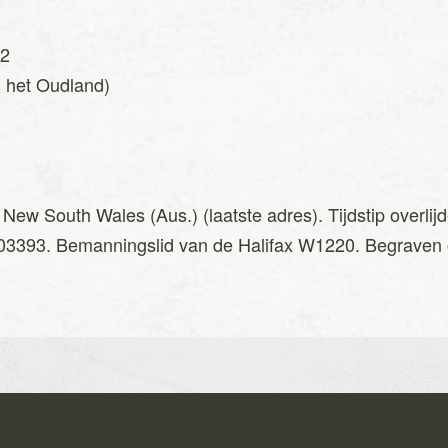
42
n het Oudland)
, New South Wales (Aus.) (laatste adres). Tijdstip overl
r. 403393. Bemanningslid van de Halifax W1220. Begrave