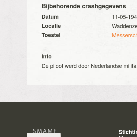
Bijbehorende crashgegevens
Datum
11-05-19
Locatie
Waddenzee
Toestel
Messersch
Info
De piloot werd door Nederlandse mili
Sticht