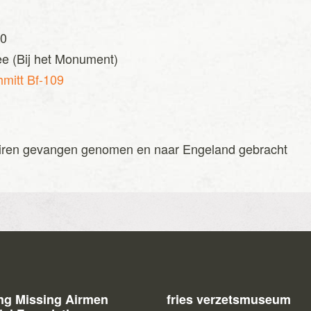
40
 (Bij het Monument)
mitt Bf-109
tairen gevangen genomen en naar Engeland gebracht
ing Missing Airmen
fries verzetsmuseum