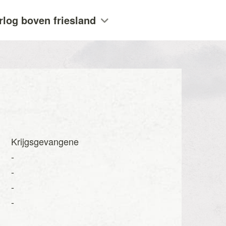
rlog boven friesland
Krijgsgevangene
-
-
-
-