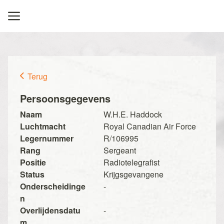
Terug
Persoonsgegevens
Naam
W.H.E. Haddock
Luchtmacht
Royal Canadian Air Force
Legernummer
R/106995
Rang
Sergeant
Positie
Radiotelegrafist
Status
Krijgsgevangene
Onderscheidinge
-
n
Overlijdensdatu
-
m