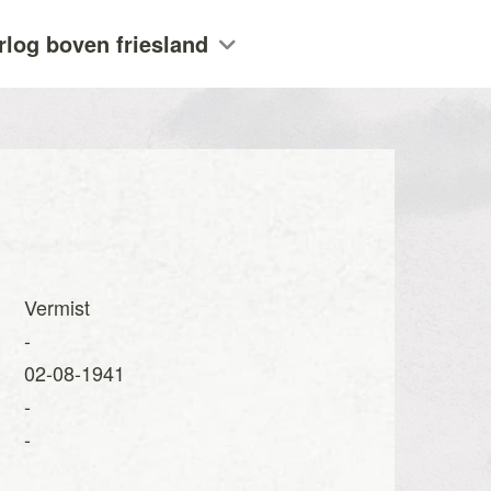
rlog boven friesland
Vermist
-
02-08-1941
-
-