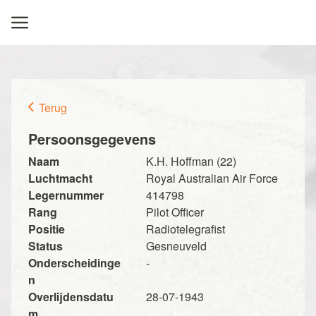
Terug
Persoonsgegevens
Naam
K.H. Hoffman (22)
Luchtmacht
Royal Australian Air Force
Legernummer
414798
Rang
Pilot Officer
Positie
Radiotelegrafist
Status
Gesneuveld
Onderscheidinge
-
n
Overlijdensdatu
28-07-1943
m