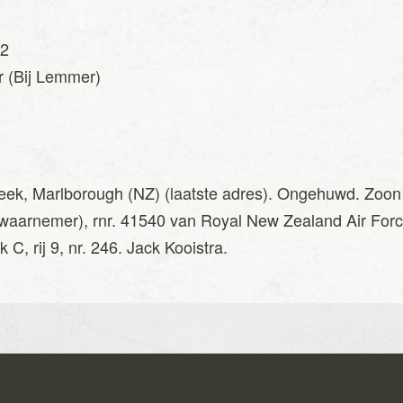
42
r (Bij Lemmer)
Creek, Marlborough (NZ) (laatste adres). Ongehuwd. Zo
 (waarnemer), rnr. 41540 van Royal New Zealand Air Fo
, rij 9, nr. 246. Jack Kooistra.