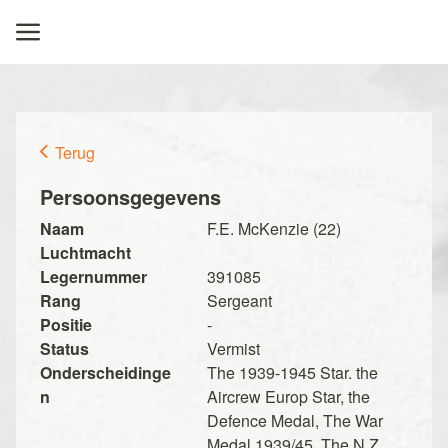
Terug
Persoonsgegevens
Naam
F.E. McKenzie (22)
Luchtmacht
Legernummer
391085
Rang
Sergeant
Positie
-
Status
Vermist
Onderscheidinge
The 1939-1945 Star. the
n
Aircrew Europ Star, the
Defence Medal, The War
Medal 1939/45, The N.Z.