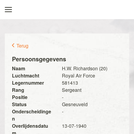
Terug
Persoonsgegevens
Naam
H.W. Richardson (20)
Luchtmacht
Royal Air Force
Legernummer
581413
Rang
Sergeant
Positie
-
Status
Gesneuveld
Onderscheidinge
-
n
Overlijdensdatu
13-07-1940
m