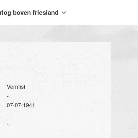
rlog boven friesland
Vermist
-
07-07-1941
-
-