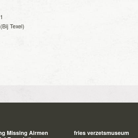
41
Bij Texel)
n
ing Missing Airmen
fries verzetsmuseum