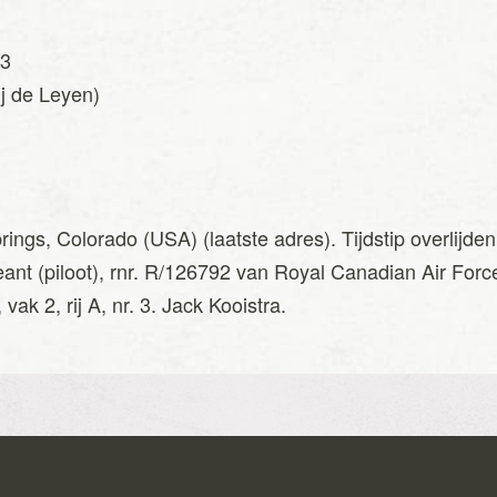
43
j de Leyen)
n
prings, Colorado (USA) (laatste adres). Tijdstip overlij
ant (piloot), rnr. R/126792 van Royal Canadian Air Fo
ak 2, rij A, nr. 3. Jack Kooistra.