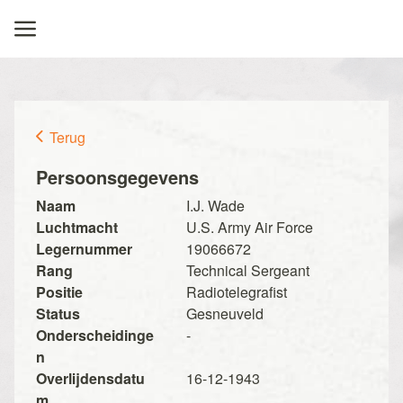
Terug
Persoonsgegevens
Naam
I.J. Wade
Luchtmacht
U.S. Army Air Force
Legernummer
19066672
Rang
Technical Sergeant
Positie
Radiotelegrafist
Status
Gesneuveld
Onderscheidinge
-
n
Overlijdensdatu
16-12-1943
m