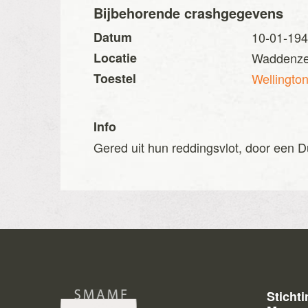
Bijbehorende crashgegevens
Datum
10-01-19
Locatie
Waddenz
Toestel
Wellingto
Info
Gered uit hun reddingsvlot, door een D
Sticht