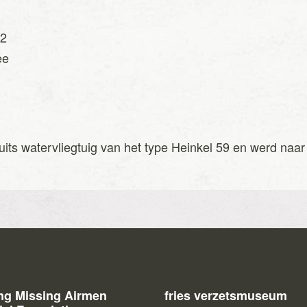
42
ee
n
uits watervliegtuig van het type Heinkel 59 en werd naa
ing Missing Airmen
fries verzetsmuseum