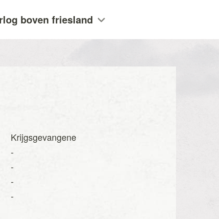
rlog boven friesland
Krijgsgevangene
-
-
-
-