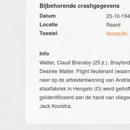
Bijbehorende crashgegevens
Datum
23-10-19
Locatie
Raard
Toestel
Mosquito
Info
Walter, Claud Bransby (25 jr.). Brayfo
Desirée Walter. Flight lieutenant (waa
neer op de arbeiderswoning van Andri
staalfabriek in Hengelo (O) werd getroff
geïdentificeerd aan de hand van vliege
Jack Kooistra.