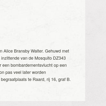
 en Alice Bransby Walter. Gehuwd met
ls inzittende van de Mosquito DZ343
oor een bombardementsvlucht op een
 kon pas veel later worden
egraafplaats te Raard, rij 16, graf B.