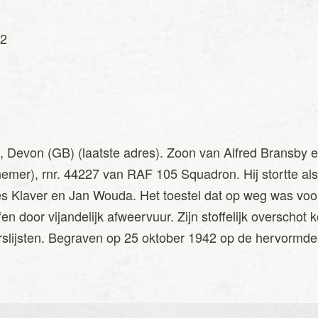
42
rd, Devon (GB) (laatste adres). Zoon van Alfred Bransby
rnemer), rnr. 44227 van RAF 105 Squadron. Hij stortte a
es Klaver en Jan Wouda. Het toestel dat op weg was v
en door vijandelijk afweervuur. Zijn stoffelijk overschot
rslijsten. Begraven op 25 oktober 1942 op de hervormde b