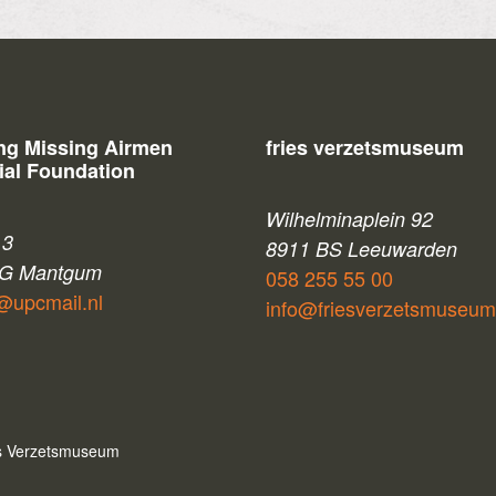
ing Missing Airmen
fries verzetsmuseum
al Foundation
Wilhelminaplein 92
 3
8911 BS Leeuwarden
CG Mantgum
058 255 55 00
upcmail.nl
info@friesverzetsmuseum
es Verzetsmuseum