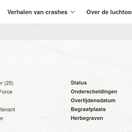
Verhalen van crashes
Over de luchtoo
r (25)
Status
 Force
Onderscheidingen
Overlijdensdatum
utenant
Begraafplaats
er
Herbegraven